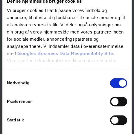
Denne hjemmeside bruger cookies
Vi bruger cookies til at tilpasse vores indhold og
annoncer, til at vise dig funktioner til sociale medier og til
at analysere vores trafik. Vi deler også oplysninger om
din brug af vores hjemmeside med vores partnere inden
for sociale medier, annonceringspartnere og
analysepartnere. Vi indsamler data i overensstemmelse
med
Googles Business Data Responsibility Site
.
Vores partnere kan kombinere disse data med andre
oplysninger, du har givet dem, eller som de har indsamlet
fra din brug af deres tjenester.
Samtykkevalg
Se Cookie & Privatlivspolitik
her
Nødvendig
Præferencer
Statistik